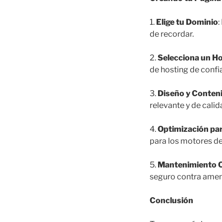
1.
Elige tu Dominio
:
de recordar.
2.
Selecciona un H
de hosting de confi
3.
Diseño y Conten
relevante y de calid
4.
Optimización pa
para los motores de
5.
Mantenimiento 
seguro contra amen
Conclusión