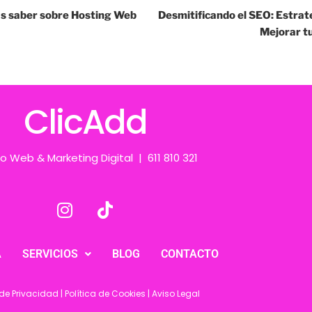
as saber sobre Hosting Web
Desmitificando el SEO: Estrat
Mejorar tu
ClicAdd
o Web & Marketing Digital | 611 810 321
A
SERVICIOS
BLOG
CONTACTO
 de Privacidad
|
Política de Cookies
|
Aviso Legal