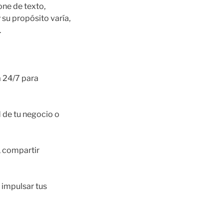
ne de texto,
su propósito varía,
.
a 24/7 para
 de tu negocio o
, compartir
 impulsar tus