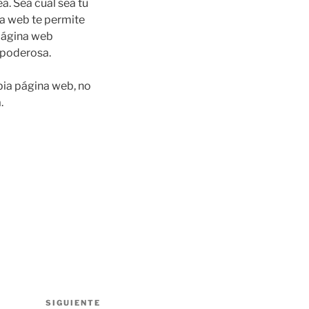
a. Sea cual sea tu
na web te permite
 página web
 poderosa.
pia página web, no
.
SIGUIENTE