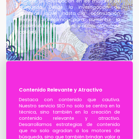
mejorar tu clasificación en los motores de
búsqueda. Desde la investigación de
palabras clave hasta la optimización
técnica, trabajamos para aumentar la
visibilidad de tu sitio web y atraer tráfico de
calidad.
Contenido Relevante y Atractivo
Destaca con contenido que cautiva.
Nuestro servicio SEO no solo se centra en la
técnica, sino también en la creación de
contenido relevante y atractivo.
Desarrollamos estrategias de contenido
que no solo agradan a los motores de
búsqueda, sino que también brindan valor a