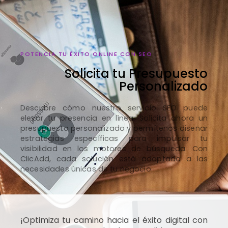
POTENCIA TU ÉXITO ONLINE CON SEO
Solicita tu Presupuesto
Personalizado
Descubre cómo nuestro servicio SEO puede
elevar tu presencia en línea. Solicita ahora un
presupuesto personalizado y permítenos diseñar
estrategias específicas para impulsar tu
visibilidad en los motores de búsqueda. Con
ClicAdd, cada solución está adaptada a las
necesidades únicas de tu negocio.
¡Optimiza tu camino hacia el éxito digital con