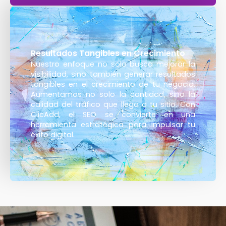
Resultados Tangibles en Crecimiento
Nuestro enfoque no solo busca mejorar la
visibilidad, sino también generar resultados
tangibles en el crecimiento de tu negocio.
Aumentamos no solo la cantidad, sino la
calidad del tráfico que llega a tu sitio. Con
ClicAdd, el SEO se convierte en una
herramienta estratégica para impulsar tu
éxito digital.