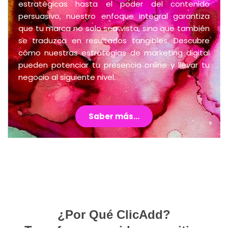
estratégicas hasta el poder del contenido
persuasivo, nuestro enfoque integral garantiza
que tu marca no solo sea vista, sino que también
se traduzca en resultados tangibles. Descubre
cómo nuestras estrategias de marketing digital
pueden potenciar tu presencia online y llevar tu
negocio al siguiente nivel.
Saber más...
¿Por Qué ClicAdd?