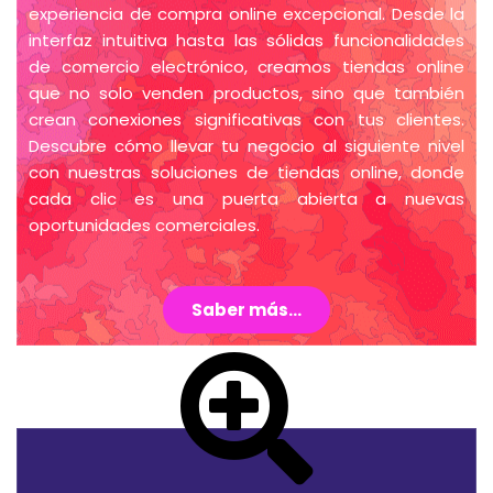
experiencia de compra online excepcional. Desde la
interfaz intuitiva hasta las sólidas funcionalidades
de comercio electrónico, creamos tiendas online
que no solo venden productos, sino que también
crean conexiones significativas con tus clientes.
Descubre cómo llevar tu negocio al siguiente nivel
con nuestras soluciones de tiendas online, donde
cada clic es una puerta abierta a nuevas
oportunidades comerciales.
Saber más...