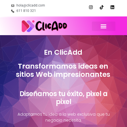
hola@clicadd.com
611 810 321
En ClicAdd
Transformamos ideas en
sitios Web impresionantes
Diseñamos tu éxito, pixel a
pixel
Adaptamos tu idea a la web exclusiva que tu
negocio necesita.