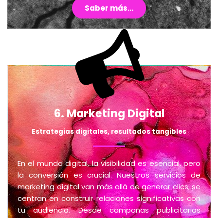
Saber más...
6. Marketing Digital
Estrategias digitales, resultados tangibles
En el mundo digital, la visibilidad es esencial, pero
la conversión es crucial. Nuestros servicios de
marketing digital van más allá de generar clics; se
centran en construir relaciones significativas con
tu audiencia. Desde campañas publicitarias