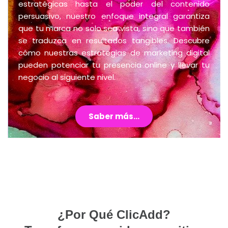
estratégicas hasta el poder del contenido
persuasivo, nuestro enfoque integral garantiza
que tu marca no solo sea vista, sino que también
se traduzca en resultados tangibles. Descubre
cómo nuestras estrategias de marketing digital
pueden potenciar tu presencia online y llevar tu
negocio al siguiente nivel.
Saber más...
¿Por Qué ClicAdd?