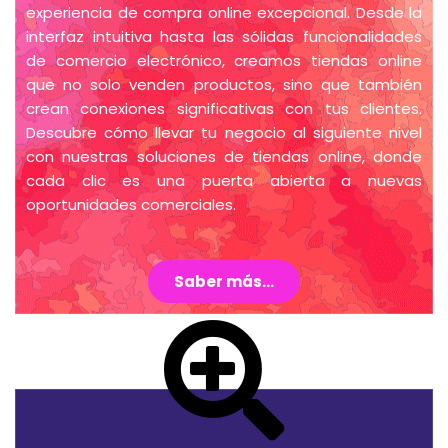
experiencia de compra online excepcional. Desde la
interfaz intuitiva hasta las sólidas funcionalidades
de comercio electrónico, creamos tiendas online
que no solo venden productos, sino que también
crean conexiones significativas con tus clientes.
Descubre cómo llevar tu negocio al siguiente nivel
con nuestras soluciones de tiendas online, donde
cada clic es una puerta abierta a nuevas
oportunidades comerciales.
Saber más...