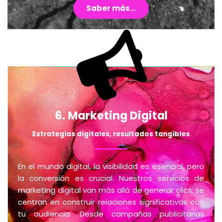
Saber más...
6. Marketing Digital
Estrategias digitales, resultados tangibles
En el mundo digital, la visibilidad es esencial, pero
la conversión es crucial. Nuestros servicios de
marketing digital van más allá de generar clics; se
centran en construir relaciones significativas con
tu audiencia. Desde campañas publicitarias