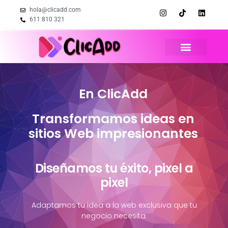
hola@clicadd.com
611 810 321
En ClicAdd
Transformamos ideas en
sitios Web impresionantes
Diseñamos tu éxito, pixel a
pixel
Adaptamos tu idea a la web exclusiva que tu
negocio necesita.